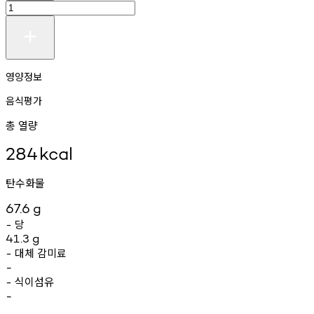
영양정보
음식평가
총 열량
284
kcal
탄수화물
67.6
g
당
-
41.3
g
대체
감미료
-
-
식이섬유
-
-