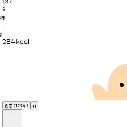
13.7
g
지방
1.1
g
284
kcal
인분
g
(100g)