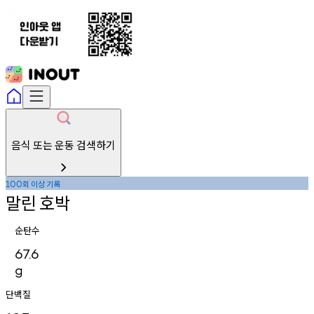
음식 또는 운동 검색하기
회
이상
기록
100
말린
호박
순탄수
67.6
g
단백질