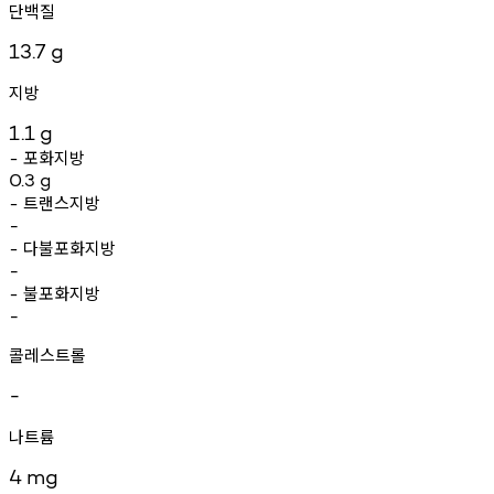
단백질
13.7
g
지방
1.1
g
포화지방
-
0.3
g
트랜스지방
-
-
다불포화지방
-
-
불포화지방
-
-
콜레스트롤
-
나트륨
4
mg