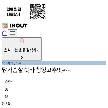
음식 또는 운동 검색하기
회
이상
기록
100
닭가슴살
핫바
청양고추맛
햇살닭
순탄수
8
g
단백질