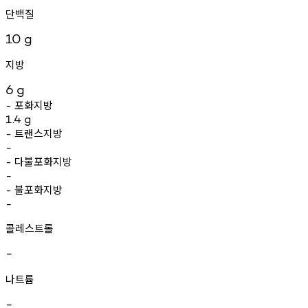
단백질
10
g
지방
6
g
포화지방
-
1.4
g
트랜스지방
-
-
다불포화지방
-
-
불포화지방
-
-
콜레스트롤
-
나트륨
-