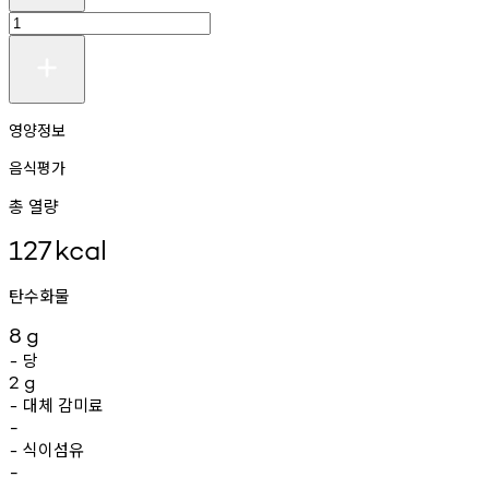
영양정보
음식평가
총 열량
127
kcal
탄수화물
8
g
당
-
2
g
대체
감미료
-
-
식이섬유
-
-