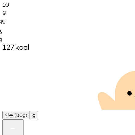
10
g
지방
6
g
127
kcal
인분
g
(80g)