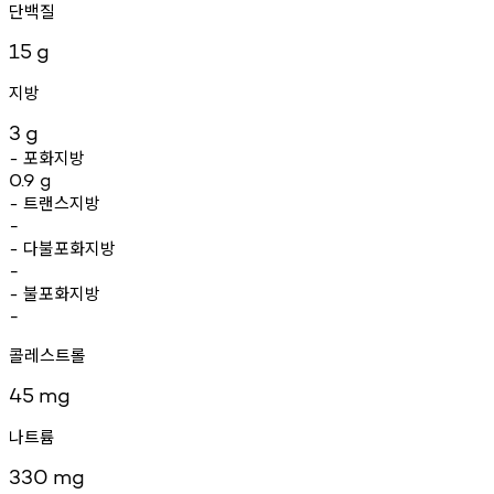
단백질
15
g
지방
3
g
포화지방
-
0.9
g
트랜스지방
-
-
다불포화지방
-
-
불포화지방
-
-
콜레스트롤
45
mg
나트륨
330
mg