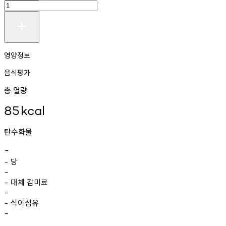
영양정보
음식평가
총 열량
85
kcal
탄수화물
-
당
-
-
대체
감미료
-
-
식이섬유
-
-