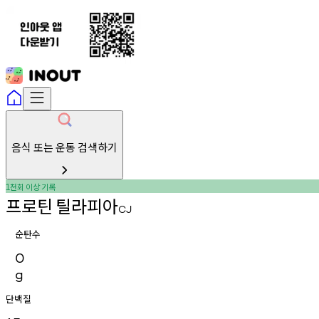
음식 또는 운동 검색하기
천회
이상
기록
1
프로틴
틸라피아
CJ
순탄수
0
g
단백질