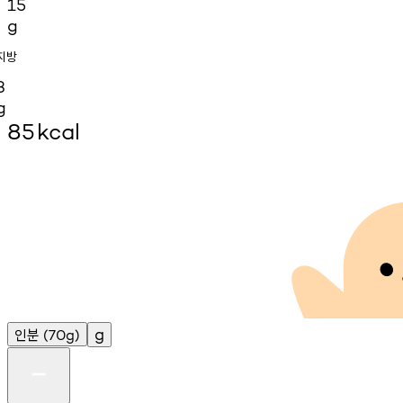
15
g
지방
3
g
85
kcal
인분
g
(70g)