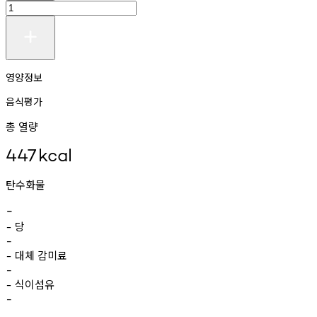
영양정보
음식평가
총 열량
447
kcal
탄수화물
-
당
-
-
대체
감미료
-
-
식이섬유
-
-