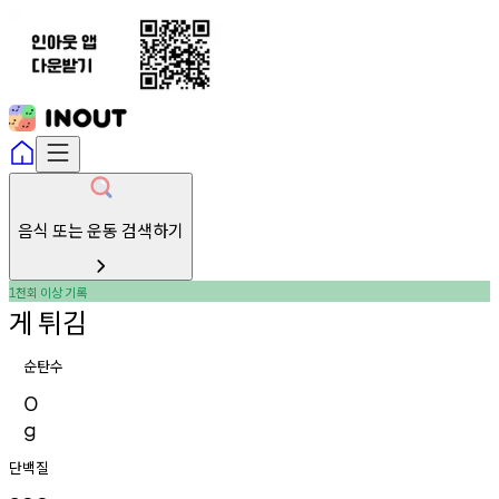
음식 또는 운동 검색하기
천회
이상
기록
1
게
튀김
순탄수
0
g
단백질