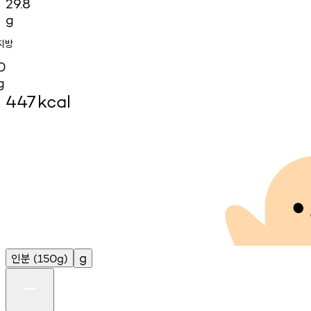
29.8
g
지방
0
g
447
kcal
인분
g
(150g)