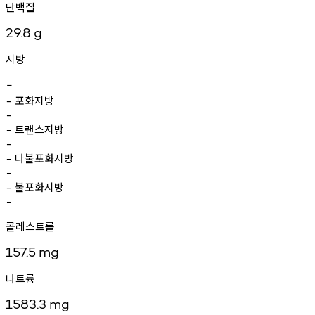
단백질
29.8
g
지방
-
포화지방
-
-
트랜스지방
-
-
다불포화지방
-
-
불포화지방
-
-
콜레스트롤
157.5
mg
나트륨
1583.3
mg