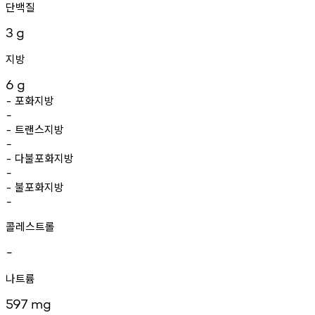
단백질
3
g
지방
6
g
포화지방
-
-
트랜스지방
-
-
다불포화지방
-
-
불포화지방
-
-
콜레스트롤
-
나트륨
597
mg