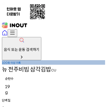
음식 또는 운동 검색하기
회
이상
기록
100
뉴
전주비빔
삼각김밥
CU
순탄수
19
g
단백질