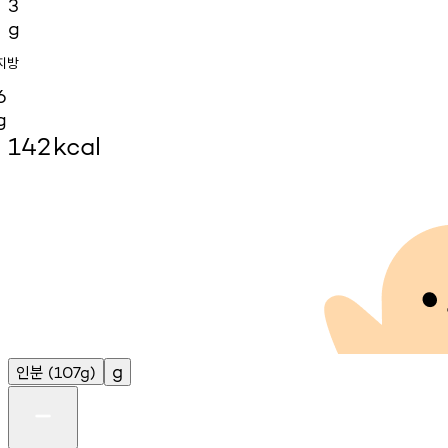
3
g
지방
6
g
142
kcal
인분
g
(107g)