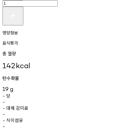
영양정보
음식평가
총 열량
142
kcal
탄수화물
19
g
당
-
-
대체
감미료
-
-
식이섬유
-
-