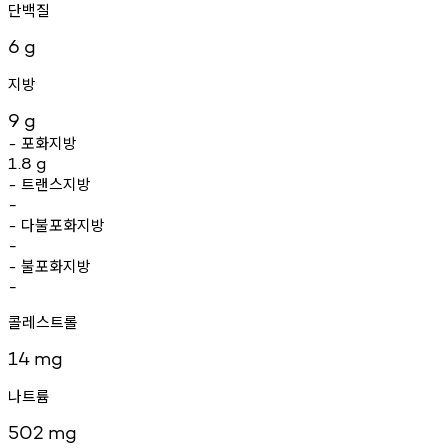
단백질
6
g
지방
9
g
포화지방
-
1.8
g
트랜스지방
-
-
다불포화지방
-
-
불포화지방
-
-
콜레스트롤
14
mg
나트륨
502
mg