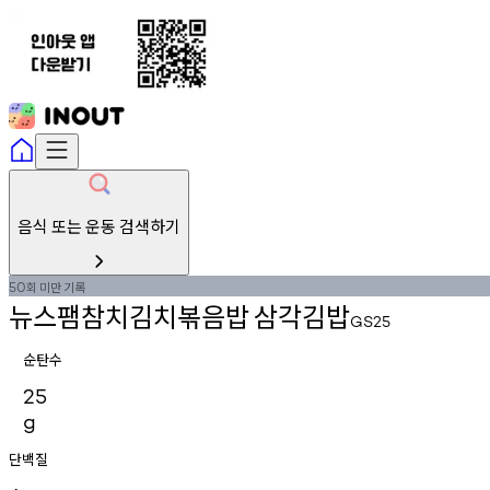
음식 또는 운동 검색하기
회
미만
기록
50
뉴스팸참치김치볶음밥
삼각김밥
GS25
순탄수
25
g
단백질