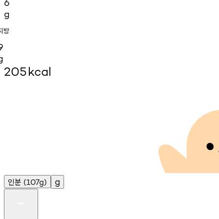
6
g
지방
9
g
205
kcal
인분
g
(107g)