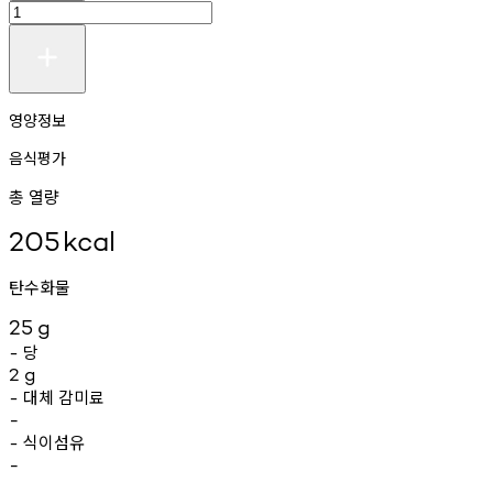
영양정보
음식평가
총 열량
205
kcal
탄수화물
25
g
당
-
2
g
대체
감미료
-
-
식이섬유
-
-