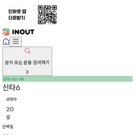
음식 또는 운동 검색하기
천회
이상
기록
1
신타
6
순탄수
20
g
단백질