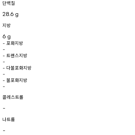
단백질
28.6
g
지방
6
g
포화지방
-
-
트랜스지방
-
-
다불포화지방
-
-
불포화지방
-
-
콜레스트롤
-
나트륨
-