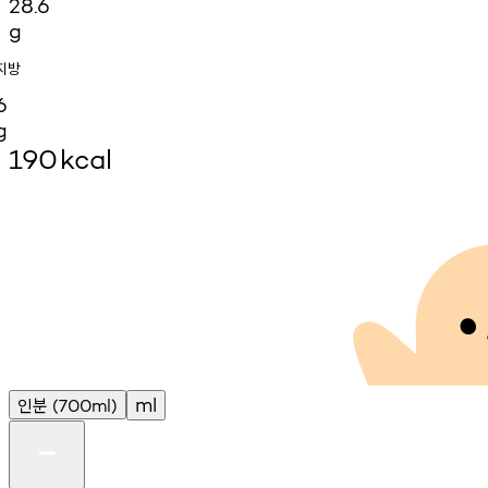
28.6
g
지방
6
g
190
kcal
인분
ml
(700ml)