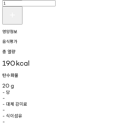
영양정보
음식평가
총 열량
190
kcal
탄수화물
20
g
당
-
-
대체
감미료
-
-
식이섬유
-
-