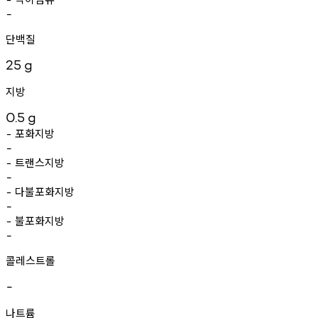
-
단백질
25
g
지방
0.5
g
포화지방
-
-
트랜스지방
-
-
다불포화지방
-
-
불포화지방
-
-
콜레스트롤
-
나트륨