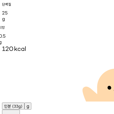
단백질
25
g
지방
0.5
g
120
kcal
인분
g
(33g)