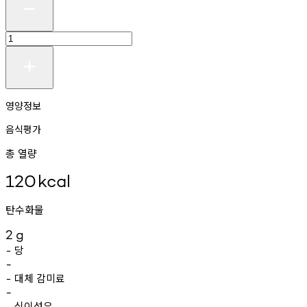
영양정보
음식평가
총 열량
120
kcal
탄수화물
2
g
당
-
-
대체
감미료
-
-
식이섬유
-