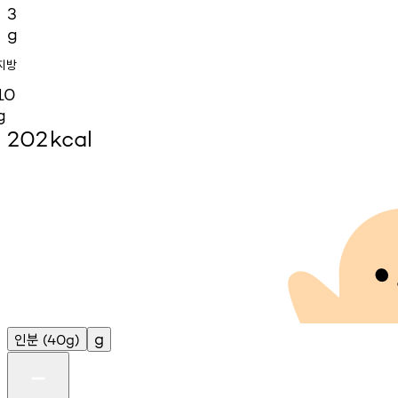
3
g
지방
10
g
202
kcal
인분
g
(40g)