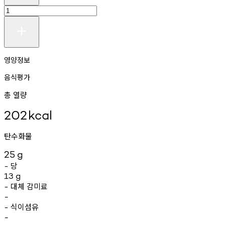
영양정보
음식평가
총 열량
202
kcal
탄수화물
25
g
당
-
13
g
대체
감미료
-
-
식이섬유
-
-