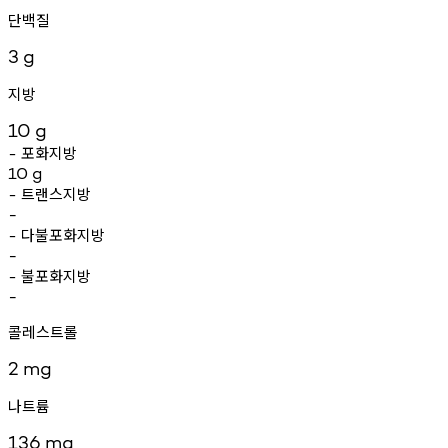
단백질
3
g
지방
10
g
포화지방
-
10
g
트랜스지방
-
-
다불포화지방
-
-
불포화지방
-
-
콜레스트롤
2
mg
나트륨
136
mg