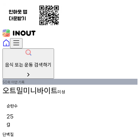
음식 또는 운동 검색하기
회
미만
기록
50
오트밀미니바이트
미성
순탄수
25
g
단백질