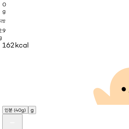
0
g
지방
2.9
g
162
kcal
인분
g
(40g)