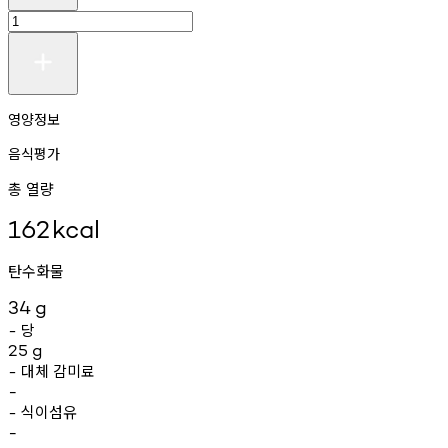
영양정보
음식평가
총 열량
162
kcal
탄수화물
34
g
당
-
25
g
대체
감미료
-
-
식이섬유
-
-