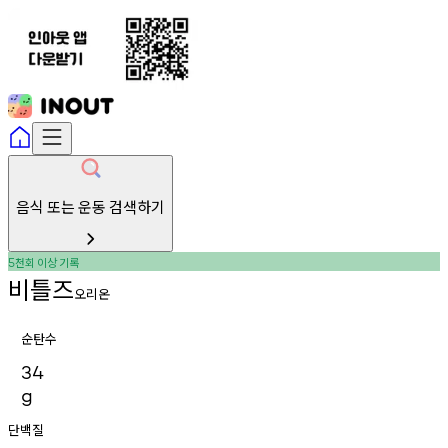
음식 또는 운동 검색하기
천회
이상
기록
5
비틀즈
오리온
순탄수
34
g
단백질