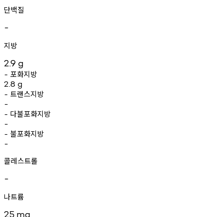
단백질
-
지방
2.9
g
포화지방
-
2.8
g
트랜스지방
-
-
다불포화지방
-
-
불포화지방
-
-
콜레스트롤
-
나트륨
25
mg