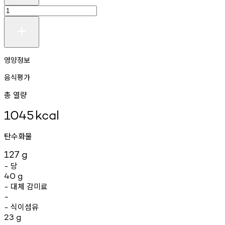
영양정보
음식평가
총 열량
1045
kcal
탄수화물
127
g
당
-
40
g
대체
감미료
-
-
식이섬유
-
23
g