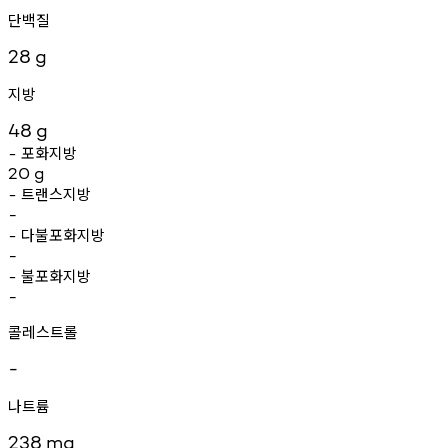
단백질
28
g
지방
48
g
포화지방
-
20
g
트랜스지방
-
-
다불포화지방
-
-
불포화지방
-
-
콜레스트롤
-
나트륨
238
mg