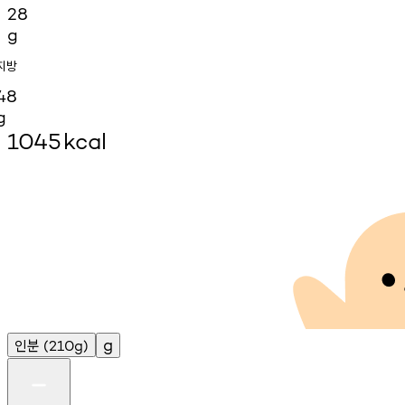
28
g
지방
48
g
1045
kcal
인분
g
(210g)