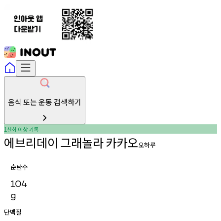
음식 또는 운동 검색하기
천회
이상
기록
1
에브리데이
그래놀라
카카오
오하루
순탄수
104
g
단백질