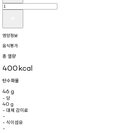
영양정보
음식평가
총 열량
400
kcal
탄수화물
46
g
당
-
40
g
대체
감미료
-
-
식이섬유
-
-