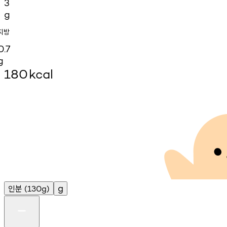
3
g
지방
0.7
g
180
kcal
인분
g
(130g)