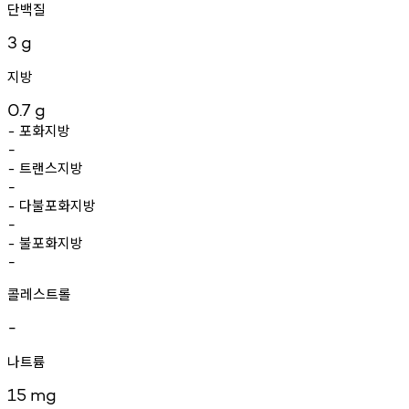
단백질
3
g
지방
0.7
g
포화지방
-
-
트랜스지방
-
-
다불포화지방
-
-
불포화지방
-
-
콜레스트롤
-
나트륨
15
mg