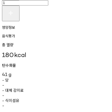
영양정보
음식평가
총 열량
180
kcal
탄수화물
41
g
당
-
-
대체
감미료
-
-
식이섬유
-
-