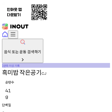
음식 또는 운동 검색하기
만회
이상
기록
1
흑미밥
작은공기
CJ
순탄수
41
g
단백질