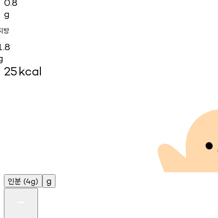
0.8
g
지방
1.8
g
25
kcal
인분
g
(4g)