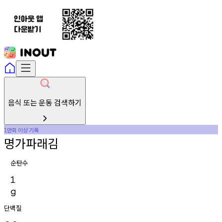
음식 또는 운동 검색하기
만회
이상
기록
1
명가파래김
순탄수
1
g
단백질