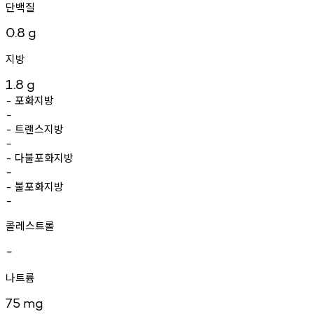
단백질
0.8
g
지방
1.8
g
포화지방
-
-
트랜스지방
-
-
다불포화지방
-
-
불포화지방
-
-
콜레스트롤
-
나트륨
75
mg