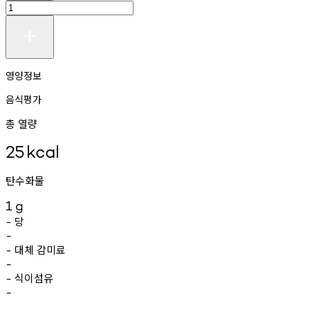
영양정보
음식평가
총 열량
25
kcal
탄수화물
1
g
당
-
-
대체
감미료
-
-
식이섬유
-
-