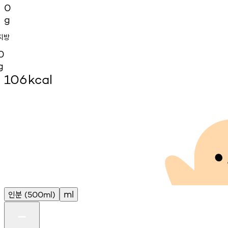
0
g
지방
0
g
106
kcal
인분
ml
(500ml)