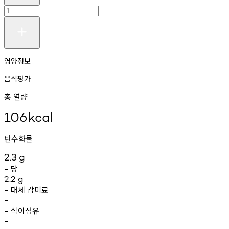
영양정보
음식평가
총 열량
106
kcal
탄수화물
2.3
g
당
-
2.2
g
대체
감미료
-
-
식이섬유
-
-