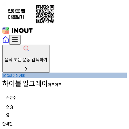
음식 또는 운동 검색하기
회
이상
기록
100
하이볼
얼그레이
어프어프
순탄수
2.3
g
단백질