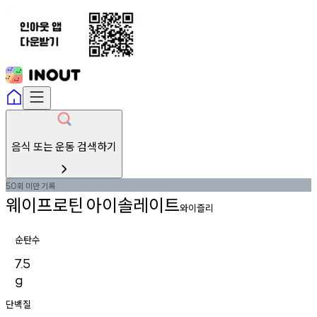
음식 또는 운동 검색하기
회
미만
기록
50
웨이프로틴
아이솔레이트
와이즐리
순탄수
7.5
g
단백질