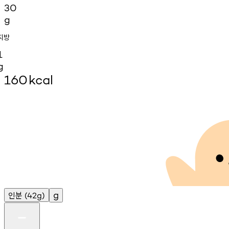
30
g
지방
1
g
160
kcal
인분
g
(42g)