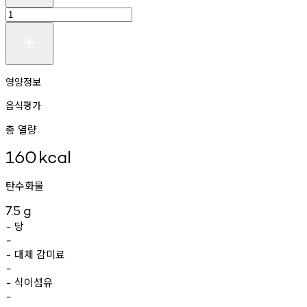
영양정보
음식평가
총 열량
160
kcal
탄수화물
7.5
g
당
-
-
대체
감미료
-
-
식이섬유
-
-