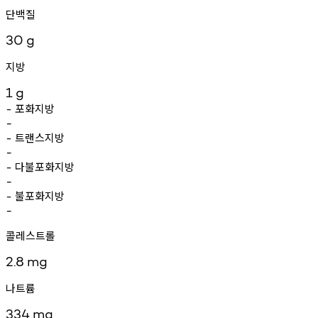
단백질
30
g
지방
1
g
포화지방
-
-
트랜스지방
-
-
다불포화지방
-
-
불포화지방
-
-
콜레스트롤
2.8
mg
나트륨
334
mg