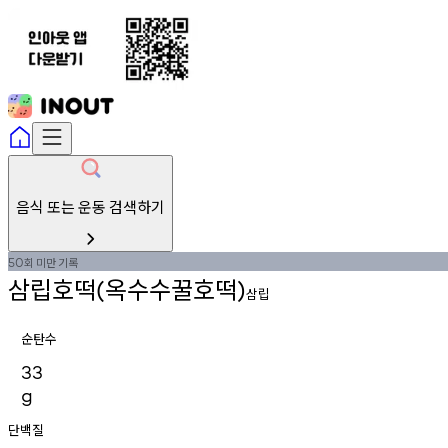
음식 또는 운동 검색하기
회
미만
기록
50
삼립호떡
옥수수꿀호떡
(
)
삼립
순탄수
33
g
단백질