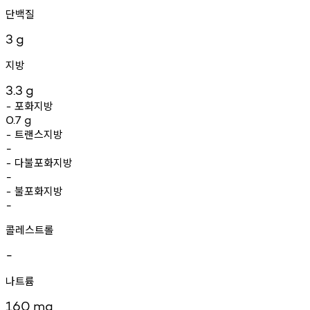
단백질
3
g
지방
3.3
g
포화지방
-
0.7
g
트랜스지방
-
-
다불포화지방
-
-
불포화지방
-
-
콜레스트롤
-
나트륨
160
mg