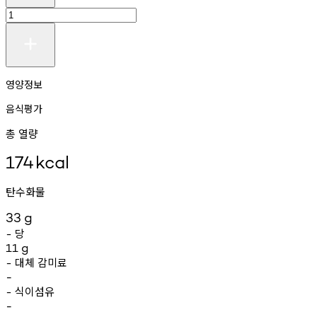
영양정보
음식평가
총 열량
174
kcal
탄수화물
33
g
당
-
11
g
대체
감미료
-
-
식이섬유
-
-