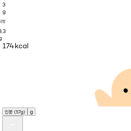
3
g
지방
3.3
g
174
kcal
인분
g
(57g)