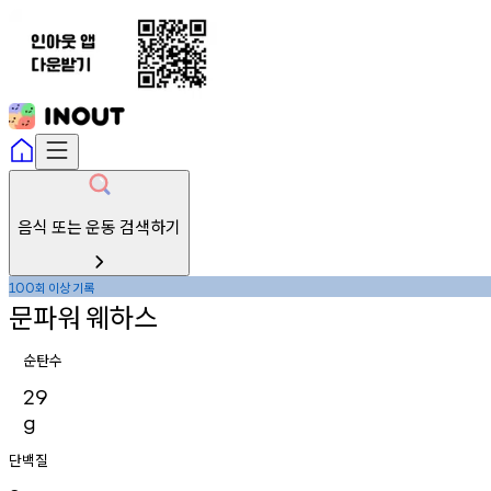
음식 또는 운동 검색하기
회
이상
기록
100
문파워
웨하스
순탄수
29
g
단백질