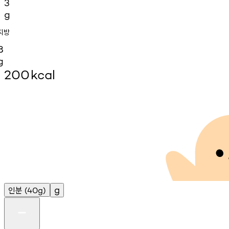
3
g
지방
8
g
200
kcal
인분
g
(40g)