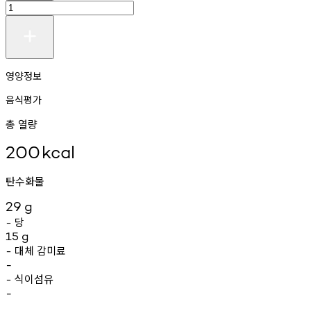
영양정보
음식평가
총 열량
200
kcal
탄수화물
29
g
당
-
15
g
대체
감미료
-
-
식이섬유
-
-