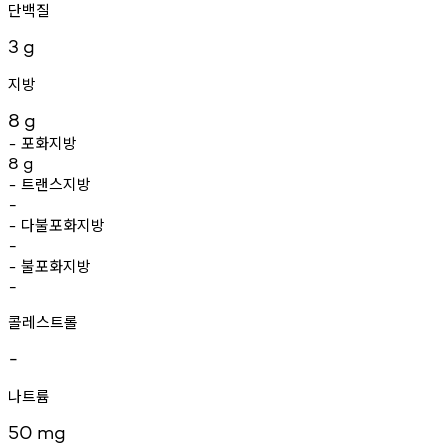
단백질
3
g
지방
8
g
포화지방
-
8
g
트랜스지방
-
-
다불포화지방
-
-
불포화지방
-
-
콜레스트롤
-
나트륨
50
mg