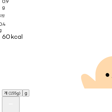
0.9
g
지방
0.4
g
60
kcal
개
g
(155g)