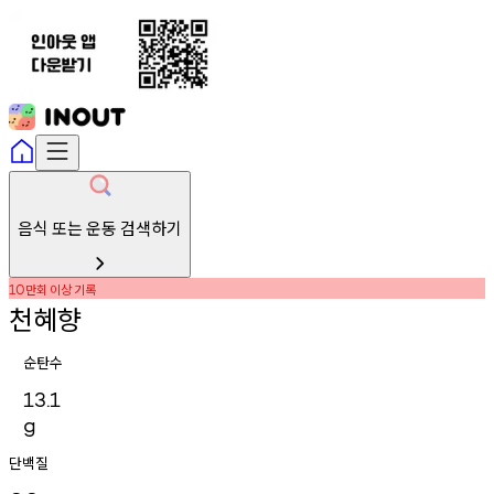
음식 또는 운동 검색하기
만회
이상
기록
10
천혜향
순탄수
13.1
g
단백질