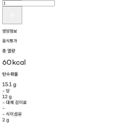
영양정보
음식평가
총 열량
60
kcal
탄수화물
15.1
g
당
-
12
g
대체
감미료
-
-
식이섬유
-
2
g