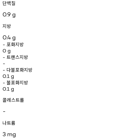
단백질
0.9
g
지방
0.4
g
포화지방
-
0
g
트랜스지방
-
-
다불포화지방
-
0.1
g
불포화지방
-
0.1
g
콜레스트롤
-
나트륨
3
mg