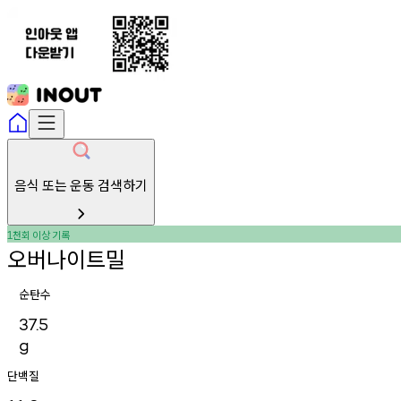
음식 또는 운동 검색하기
천회
이상
기록
1
오버나이트밀
순탄수
37.5
g
단백질