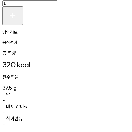
영양정보
음식평가
총 열량
320
kcal
탄수화물
37.5
g
당
-
-
대체
감미료
-
-
식이섬유
-
-