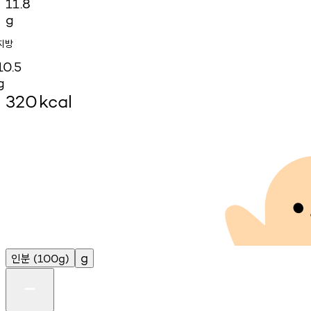
11.8
g
지방
10.5
g
320
kcal
인분
g
(100g)