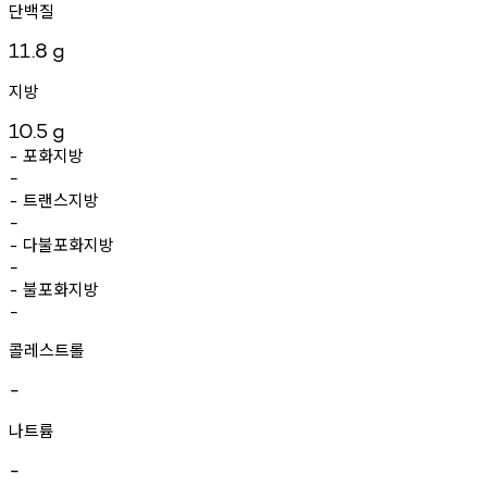
단백질
11.8
g
지방
10.5
g
포화지방
-
-
트랜스지방
-
-
다불포화지방
-
-
불포화지방
-
-
콜레스트롤
-
나트륨
-