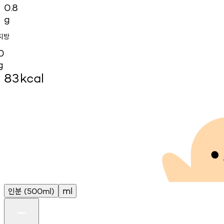
0.8
g
지방
0
g
83
kcal
인분
ml
(500ml)