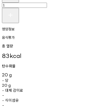
영양정보
음식평가
총 열량
83
kcal
탄수화물
20
g
당
-
20
g
대체
감미료
-
-
식이섬유
-
-