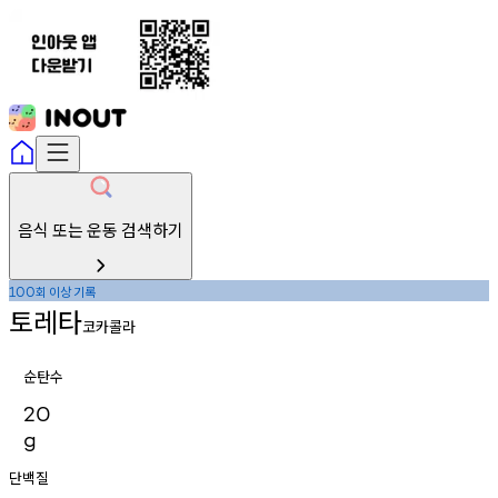
음식 또는 운동 검색하기
회
이상
기록
100
토레타
코카콜라
순탄수
20
g
단백질