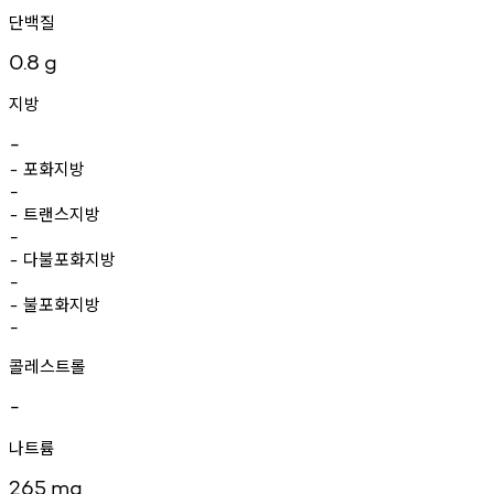
단백질
0.8
g
지방
-
포화지방
-
-
트랜스지방
-
-
다불포화지방
-
-
불포화지방
-
-
콜레스트롤
-
나트륨
265
mg