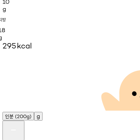
10
g
지방
18
g
295
kcal
인분
g
(200g)