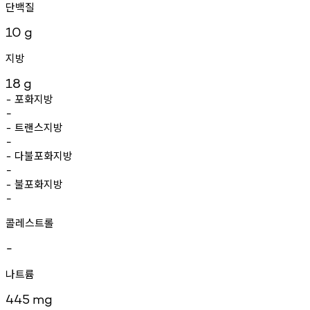
단백질
10
g
지방
18
g
포화지방
-
-
트랜스지방
-
-
다불포화지방
-
-
불포화지방
-
-
콜레스트롤
-
나트륨
445
mg