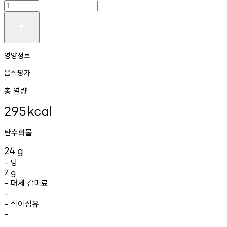
영양정보
음식평가
총 열량
295
kcal
탄수화물
24
g
당
-
7
g
대체
감미료
-
-
식이섬유
-
-