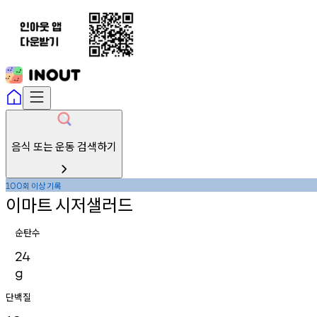
음식 또는 운동 검색하기
회
이상
기록
100
이마트
시저샐러드
순탄수
24
g
단백질