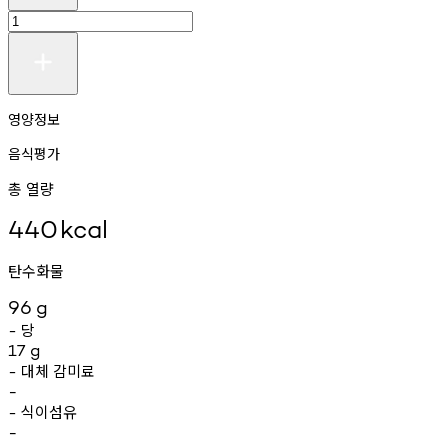
영양정보
음식평가
총 열량
440
kcal
탄수화물
96
g
당
-
17
g
대체
감미료
-
-
식이섬유
-
-