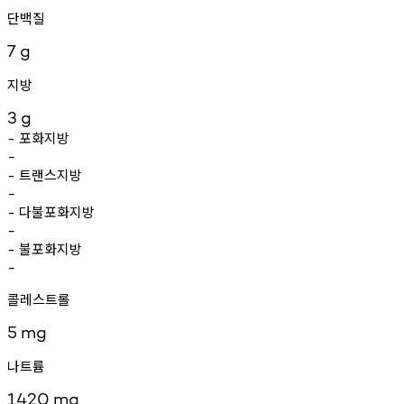
단백질
7
g
지방
3
g
포화지방
-
-
트랜스지방
-
-
다불포화지방
-
-
불포화지방
-
-
콜레스트롤
5
mg
나트륨
1420
mg