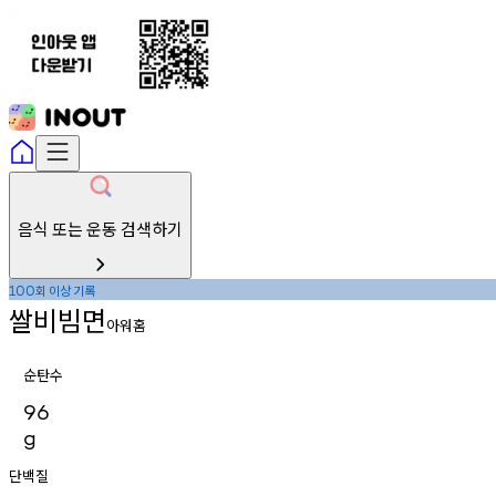
음식 또는 운동 검색하기
회
이상
기록
100
쌀비빔면
아워홈
순탄수
96
g
단백질