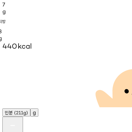
7
g
지방
3
g
440
kcal
인분
g
(211g)