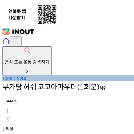
음식 또는 운동 검색하기
회
이상
기록
500
무가당
허쉬
코코아파우더
회분
(1
)
허쉬
순탄수
1
g
단백질