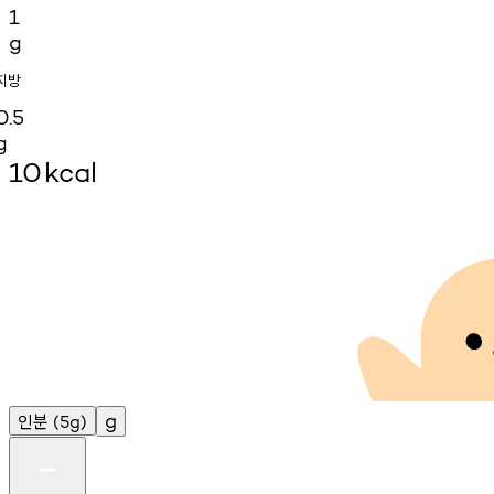
1
g
지방
0.5
g
10
kcal
인분
g
(5g)