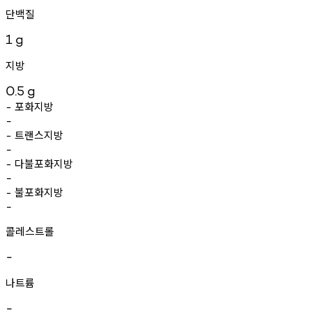
단백질
1
g
지방
0.5
g
포화지방
-
-
트랜스지방
-
-
다불포화지방
-
-
불포화지방
-
-
콜레스트롤
-
나트륨
-