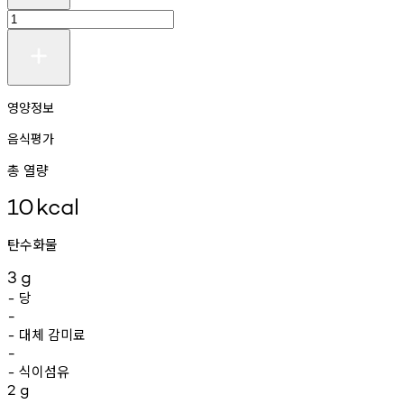
영양정보
음식평가
총 열량
10
kcal
탄수화물
3
g
당
-
-
대체
감미료
-
-
식이섬유
-
2
g