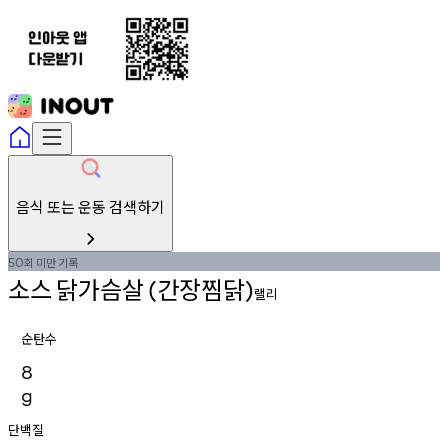
음식 또는 운동 검색하기
회
미만
기록
50
소스
닭가슴살
간장찜닭
(
)
랠리
순탄수
8
g
단백질