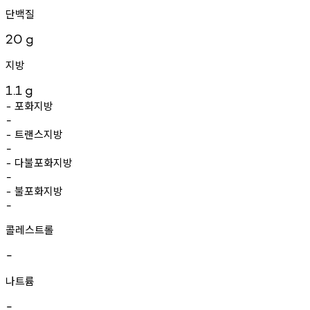
단백질
20
g
지방
1.1
g
포화지방
-
-
트랜스지방
-
-
다불포화지방
-
-
불포화지방
-
-
콜레스트롤
-
나트륨
-