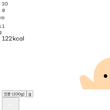
20
g
지방
1.1
g
122
kcal
인분
g
(100g)