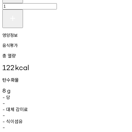
영양정보
음식평가
총 열량
122
kcal
탄수화물
8
g
당
-
-
대체
감미료
-
-
식이섬유
-
-