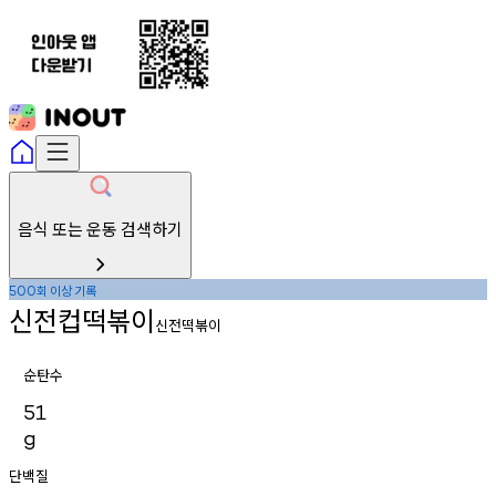
음식 또는 운동 검색하기
회
이상
기록
500
신전컵떡볶이
신전떡볶이
순탄수
51
g
단백질