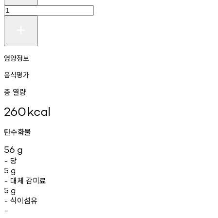
영양정보
음식평가
총 열량
260
kcal
탄수화물
56
g
당
-
5
g
대체
감미료
-
5
g
식이섬유
-
-