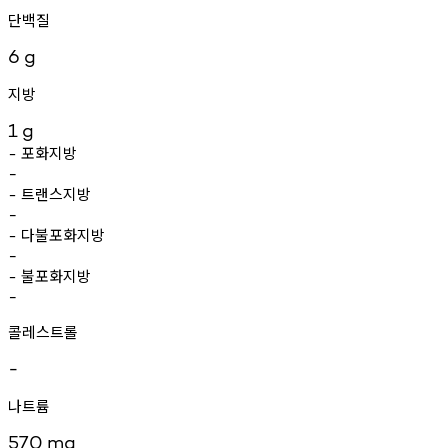
단백질
6
g
지방
1
g
포화지방
-
-
트랜스지방
-
-
다불포화지방
-
-
불포화지방
-
-
콜레스트롤
-
나트륨
570
mg