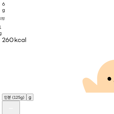
6
g
지방
1
g
260
kcal
인분
g
(125g)