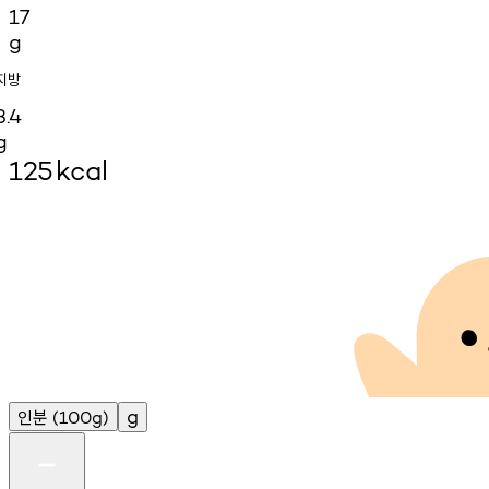
17
g
지방
3.4
g
125
kcal
인분
g
(100g)