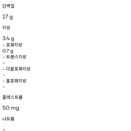
단백질
17
g
지방
3.4
g
포화지방
-
0.7
g
트랜스지방
-
-
다불포화지방
-
-
불포화지방
-
-
콜레스트롤
50
mg
나트륨
-