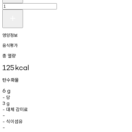
영양정보
음식평가
총 열량
125
kcal
탄수화물
6
g
당
-
3
g
대체
감미료
-
-
식이섬유
-
-