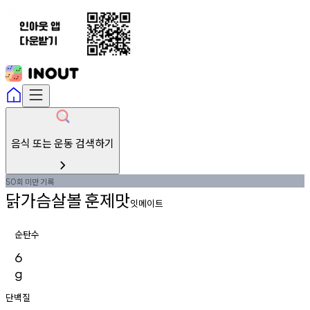
음식 또는 운동 검색하기
회
미만
기록
50
닭가슴살볼
훈제맛
잇메이트
순탄수
6
g
단백질