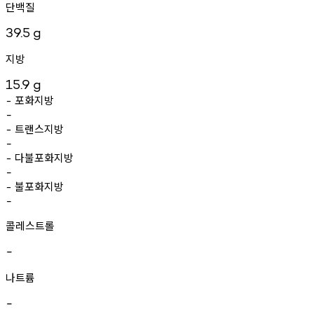
단백질
39.5
g
지방
15.9
g
포화지방
-
-
트랜스지방
-
-
다불포화지방
-
-
불포화지방
-
-
콜레스트롤
-
나트륨
-