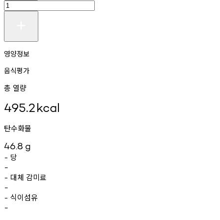
영양정보
음식평가
총 열량
495.2
kcal
탄수화물
46.8
g
당
-
-
대체
감미료
-
-
식이섬유
-
-