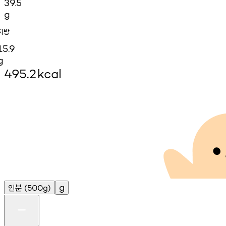
39.5
g
지방
15.9
g
495.2
kcal
인분
g
(500g)