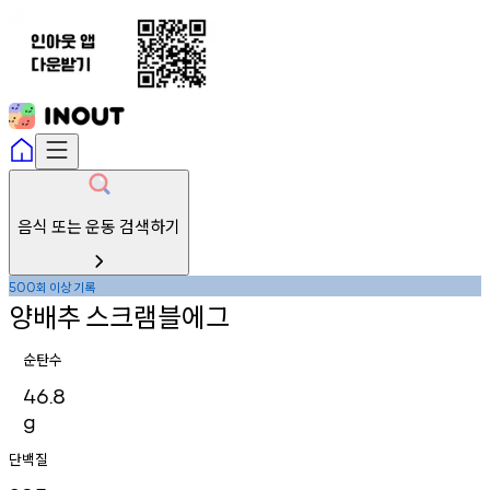
음식 또는 운동 검색하기
회
이상
기록
500
양배추
스크램블에그
순탄수
46.8
g
단백질