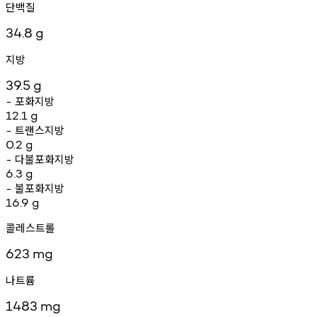
단백질
34.8
g
지방
39.5
g
포화지방
-
12.1
g
트랜스지방
-
0.2
g
다불포화지방
-
6.3
g
불포화지방
-
16.9
g
콜레스트롤
623
mg
나트륨
1483
mg