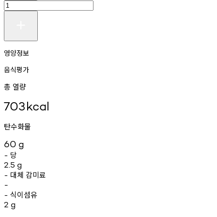
영양정보
음식평가
총 열량
703
kcal
탄수화물
60
g
당
-
2.5
g
대체
감미료
-
-
식이섬유
-
2
g