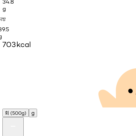
34.8
g
지방
39.5
g
703
kcal
회
g
(500g)