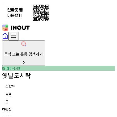
음식 또는 운동 검색하기
천회
이상
기록
5
옛날도시락
순탄수
58
g
단백질