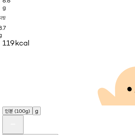
8.8
g
지방
8.7
g
119
kcal
인분
g
(100g)