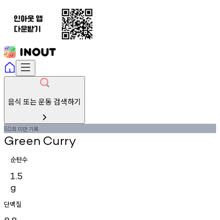
음식 또는 운동 검색하기
회
미만
기록
50
Green
Curry
순탄수
1.5
g
단백질