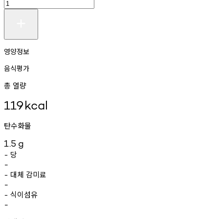
영양정보
음식평가
총 열량
119
kcal
탄수화물
1.5
g
당
-
-
대체
감미료
-
-
식이섬유
-
-