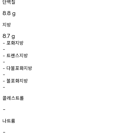
단백질
8.8
g
지방
8.7
g
포화지방
-
-
트랜스지방
-
-
다불포화지방
-
-
불포화지방
-
-
콜레스트롤
-
나트륨
-