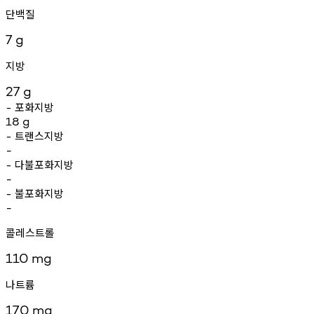
단백질
7
g
지방
27
g
포화지방
-
18
g
트랜스지방
-
-
다불포화지방
-
-
불포화지방
-
-
콜레스트롤
110
mg
나트륨
170
mg