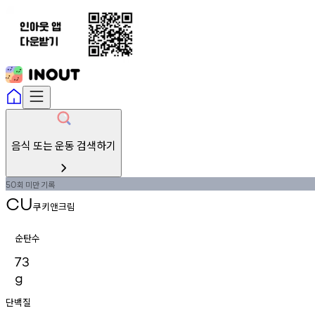
음식 또는 운동 검색하기
회
미만
기록
50
CU
쿠키앤크림
순탄수
73
g
단백질