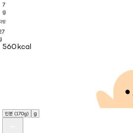
7
g
지방
27
g
560
kcal
인분
g
(170g)