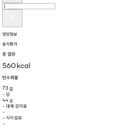
영양정보
음식평가
총 열량
560
kcal
탄수화물
73
g
당
-
44
g
대체
감미료
-
-
식이섬유
-
-