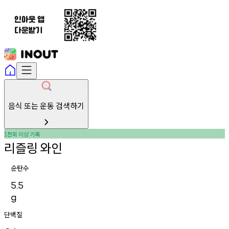
음식 또는 운동 검색하기
천회
이상
기록
1
리즐링
와인
순탄수
5.5
g
단백질