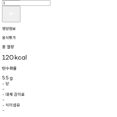
영양정보
음식평가
총 열량
120
kcal
탄수화물
5.5
g
당
-
-
대체
감미료
-
-
식이섬유
-
-