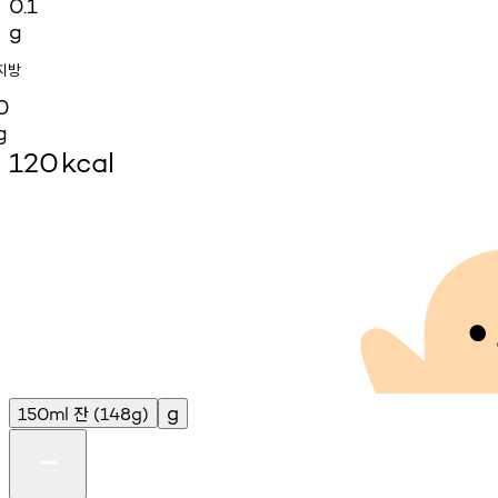
0.1
g
지방
0
g
120
kcal
잔
g
150ml
(148g)