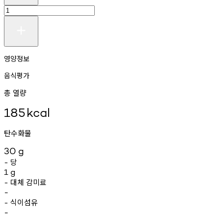
영양정보
음식평가
총 열량
185
kcal
탄수화물
30
g
당
-
1
g
대체
감미료
-
-
식이섬유
-
-