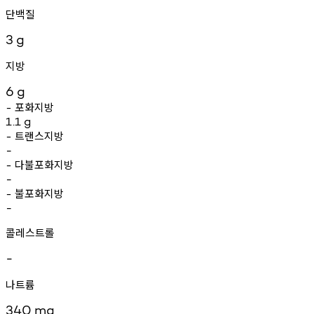
단백질
3
g
지방
6
g
포화지방
-
1.1
g
트랜스지방
-
-
다불포화지방
-
-
불포화지방
-
-
콜레스트롤
-
나트륨
340
mg