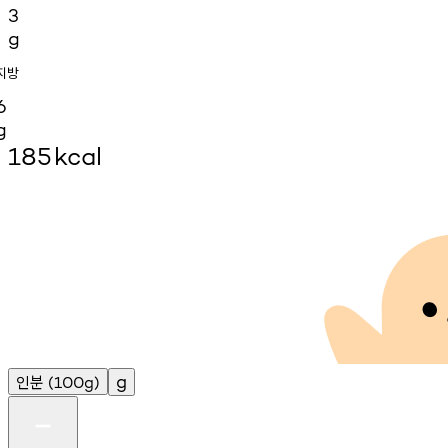
3
g
지방
6
g
185
kcal
인분
g
(100g)