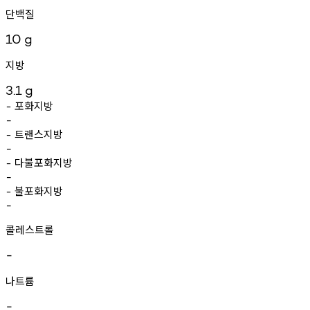
단백질
10
g
지방
3.1
g
포화지방
-
-
트랜스지방
-
-
다불포화지방
-
-
불포화지방
-
-
콜레스트롤
-
나트륨
-