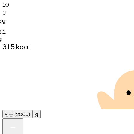
10
g
지방
3.1
g
315
kcal
인분
g
(200g)