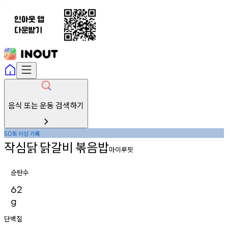
음식 또는 운동 검색하기
회
이상
기록
50
작심닭
닭갈비
볶음밥
마이루핏
순탄수
62
g
단백질