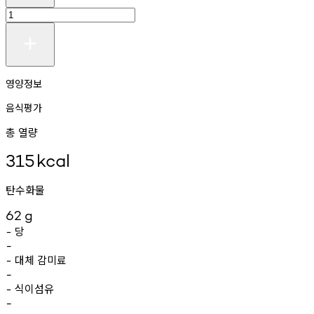
영양정보
음식평가
총 열량
315
kcal
탄수화물
62
g
당
-
-
대체
감미료
-
-
식이섬유
-
-