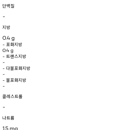
단백질
-
지방
0.4
g
포화지방
-
0.4
g
트랜스지방
-
-
다불포화지방
-
-
불포화지방
-
-
콜레스트롤
-
나트륨
15
mg