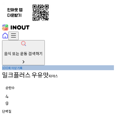
음식 또는 운동 검색하기
회
이상
기록
100
밀크플러스
우유맛
타야스
순탄수
4
g
단백질