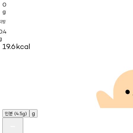
0
g
지방
0.4
g
19.6
kcal
인분
g
(4.5g)