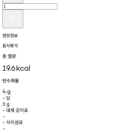
영양정보
음식평가
총 열량
19.6
kcal
탄수화물
4
g
당
-
3
g
대체
감미료
-
-
식이섬유
-
-