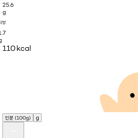
25.6
g
지방
1.7
g
110
kcal
인분
g
(100g)