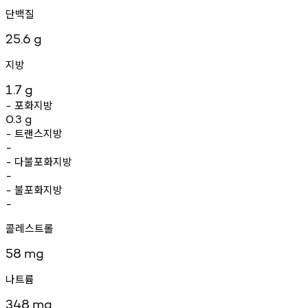
단백질
25.6
g
지방
1.7
g
포화지방
-
0.3
g
트랜스지방
-
-
다불포화지방
-
-
불포화지방
-
-
콜레스트롤
58
mg
나트륨
348
mg