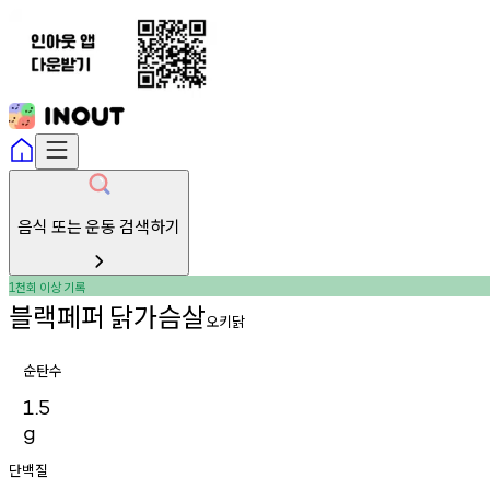
음식 또는 운동 검색하기
천회
이상
기록
1
블랙페퍼
닭가슴살
오키닭
순탄수
1.5
g
단백질