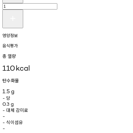
영양정보
음식평가
총 열량
110
kcal
탄수화물
1.5
g
당
-
0.3
g
대체
감미료
-
-
식이섬유
-
-