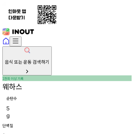
음식 또는 운동 검색하기
천회
이상
기록
1
웨하스
순탄수
5
g
단백질