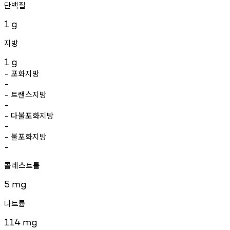
단백질
1
g
지방
1
g
포화지방
-
-
트랜스지방
-
-
다불포화지방
-
-
불포화지방
-
-
콜레스트롤
5
mg
나트륨
114
mg