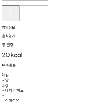
영양정보
음식평가
총 열량
20
kcal
탄수화물
5
g
당
-
1
g
대체
감미료
-
-
식이섬유
-
-