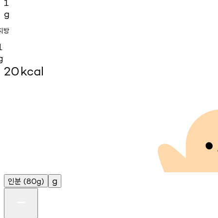
1
g
지방
1
g
20
kcal
인분
g
(80g)