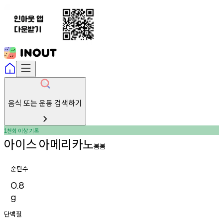
음식 또는 운동 검색하기
천회
이상
기록
1
아이스
아메리카노
봄봄
순탄수
0.8
g
단백질