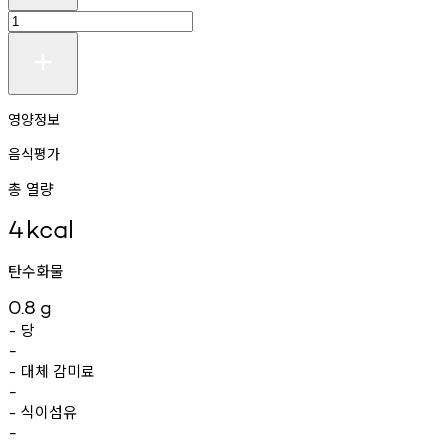
영양정보
음식평가
총 열량
4
kcal
탄수화물
0.8
g
당
-
-
대체
감미료
-
-
식이섬유
-
-