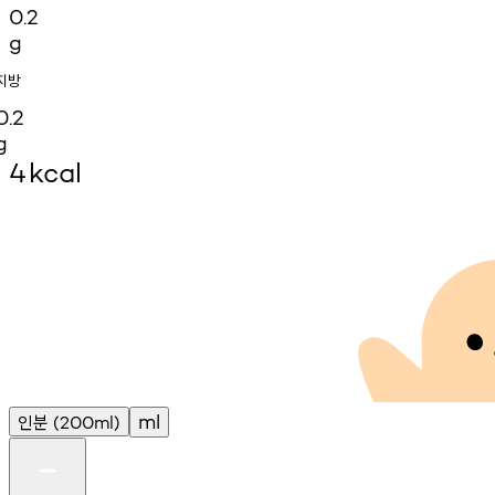
0.2
g
지방
0.2
g
4
kcal
인분
ml
(200ml)