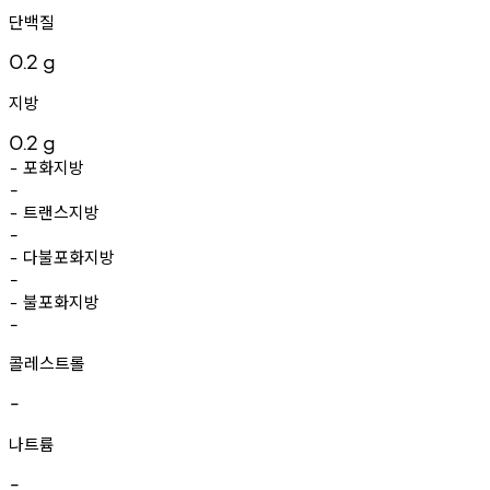
단백질
0.2
g
지방
0.2
g
포화지방
-
-
트랜스지방
-
-
다불포화지방
-
-
불포화지방
-
-
콜레스트롤
-
나트륨
-