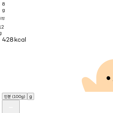
8
g
지방
12
g
428
kcal
인분
g
(100g)