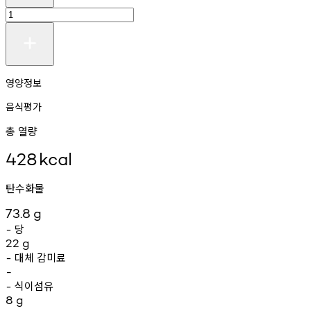
영양정보
음식평가
총 열량
428
kcal
탄수화물
73.8
g
당
-
22
g
대체
감미료
-
-
식이섬유
-
8
g