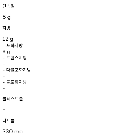
단백질
8
g
지방
12
g
포화지방
-
8
g
트랜스지방
-
-
다불포화지방
-
-
불포화지방
-
-
콜레스트롤
-
나트륨
330
mg