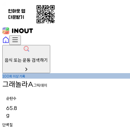
음식 또는 운동 검색하기
회
이상
기록
100
그래놀라
A
그릭데이
순탄수
65.8
g
단백질