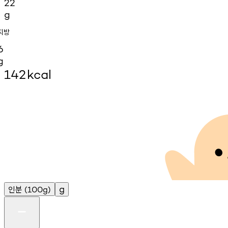
22
g
지방
6
g
142
kcal
인분
g
(100g)