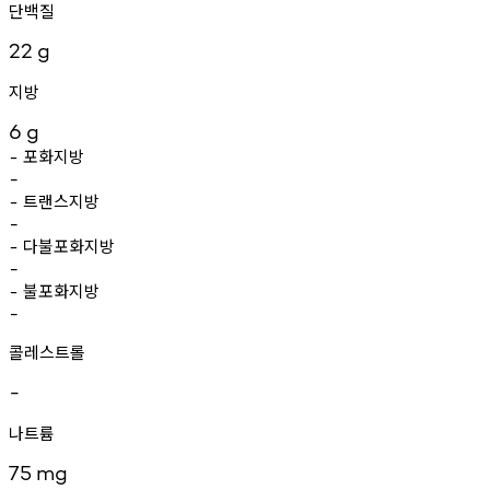
단백질
22
g
지방
6
g
포화지방
-
-
트랜스지방
-
-
다불포화지방
-
-
불포화지방
-
-
콜레스트롤
-
나트륨
75
mg