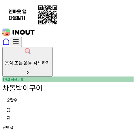
음식 또는 운동 검색하기
천회
이상
기록
1
차돌박이구이
순탄수
0
g
단백질