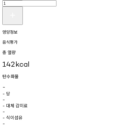
영양정보
음식평가
총 열량
142
kcal
탄수화물
-
당
-
-
대체
감미료
-
-
식이섬유
-
-