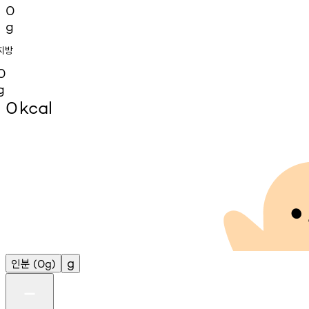
0
g
지방
0
g
0
kcal
인분
g
(0g)