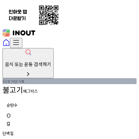
음식 또는 운동 검색하기
회
미만
기록
50
불고기
에그박스
순탄수
0
g
단백질