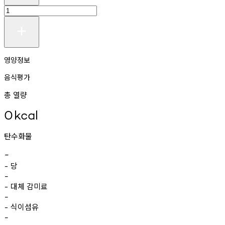
영양정보
음식평가
총 열량
0
kcal
탄수화물
-
당
-
-
대체
감미료
-
-
식이섬유
-
-