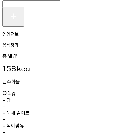
영양정보
음식평가
총 열량
158
kcal
탄수화물
0.1
g
당
-
-
대체
감미료
-
-
식이섬유
-
-