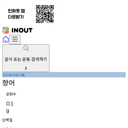
음식 또는 운동 검색하기
회
이상
기록
100
향어
순탄수
0.1
g
단백질