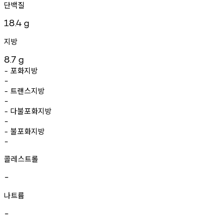
단백질
18.4
g
지방
8.7
g
포화지방
-
-
트랜스지방
-
-
다불포화지방
-
-
불포화지방
-
-
콜레스트롤
-
나트륨
-