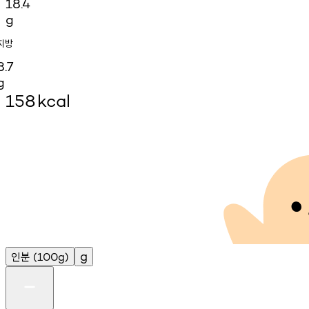
18.4
g
지방
8.7
g
158
kcal
인분
g
(100g)