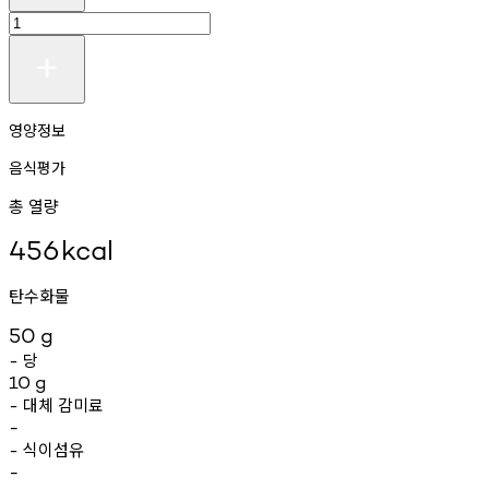
영양정보
음식평가
총 열량
456
kcal
탄수화물
50
g
당
-
10
g
대체
감미료
-
-
식이섬유
-
-