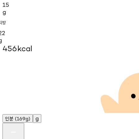
15
g
지방
22
g
456
kcal
인분
g
(169g)