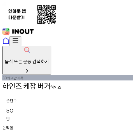
음식 또는 운동 검색하기
회
미만
기록
50
하인즈
케찹
버거
하인즈
순탄수
50
g
단백질