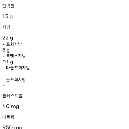
단백질
15
g
지방
22
g
포화지방
-
8
g
트랜스지방
-
0.1
g
다불포화지방
-
-
불포화지방
-
-
콜레스트롤
40
mg
나트륨
950
mg