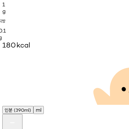
1
g
지방
0.1
g
180
kcal
인분
ml
(390ml)