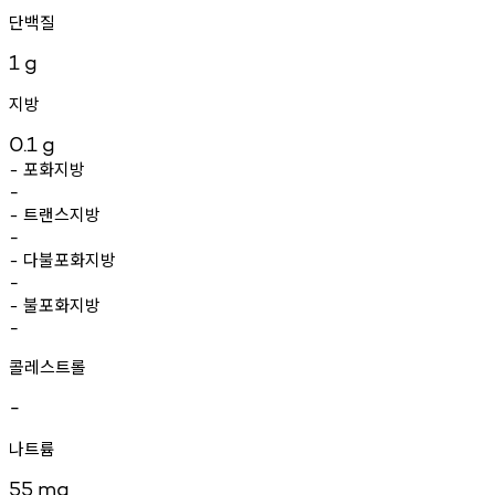
단백질
1
g
지방
0.1
g
포화지방
-
-
트랜스지방
-
-
다불포화지방
-
-
불포화지방
-
-
콜레스트롤
-
나트륨
55
mg