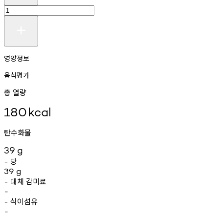
영양정보
음식평가
총 열량
180
kcal
탄수화물
39
g
당
-
39
g
대체
감미료
-
-
식이섬유
-
-