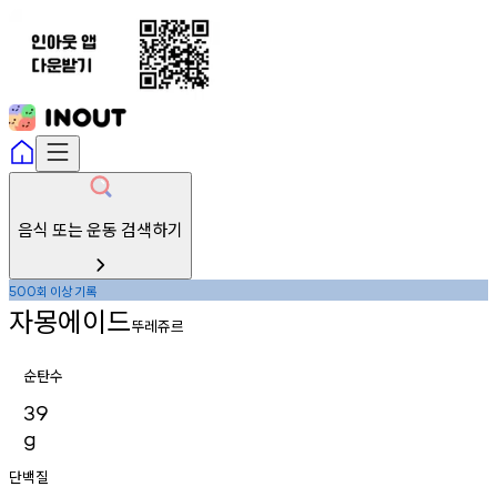
음식 또는 운동 검색하기
회
이상
기록
500
자몽에이드
뚜레쥬르
순탄수
39
g
단백질