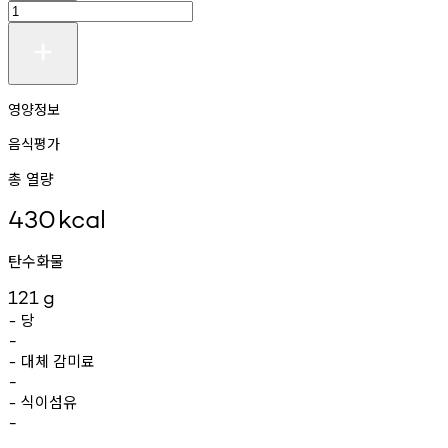
영양정보
음식평가
총 열량
430
kcal
탄수화물
121
g
당
-
-
대체
감미료
-
-
식이섬유
-
-