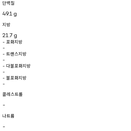
단백질
49.1
g
지방
21.7
g
포화지방
-
-
트랜스지방
-
-
다불포화지방
-
-
불포화지방
-
-
콜레스트롤
-
나트륨
-