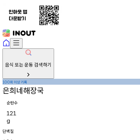
음식 또는 운동 검색하기
회
이상
기록
100
은희네해장국
순탄수
121
g
단백질