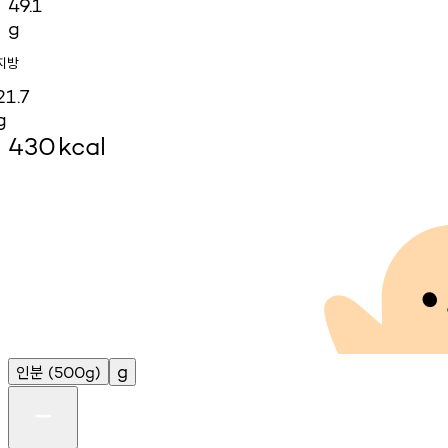
49.1
g
지방
21.7
g
430
kcal
인분
g
(500g)