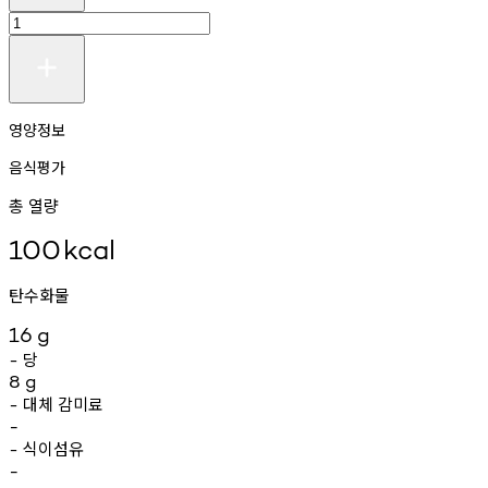
영양정보
음식평가
총 열량
100
kcal
탄수화물
16
g
당
-
8
g
대체
감미료
-
-
식이섬유
-
-