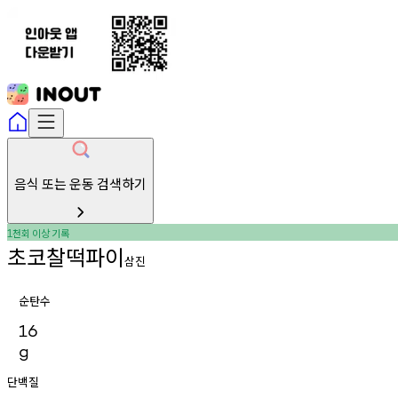
음식 또는 운동 검색하기
천회
이상
기록
1
초코찰떡파이
삼진
순탄수
16
g
단백질