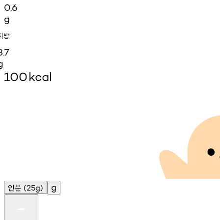
0.6
g
지방
3.7
g
100
kcal
인분
g
(25g)