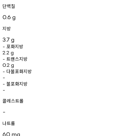
단백질
0.6
g
지방
3.7
g
포화지방
-
2.2
g
트랜스지방
-
0.2
g
다불포화지방
-
-
불포화지방
-
-
콜레스트롤
-
나트륨
60
mg