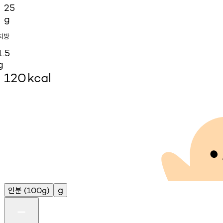
25
g
지방
1.5
g
120
kcal
인분
g
(100g)