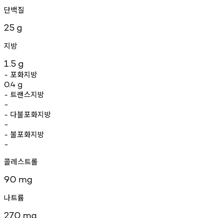
단백질
25
g
지방
1.5
g
포화지방
-
0.4
g
트랜스지방
-
-
다불포화지방
-
-
불포화지방
-
-
콜레스트롤
90
mg
나트륨
270
mg