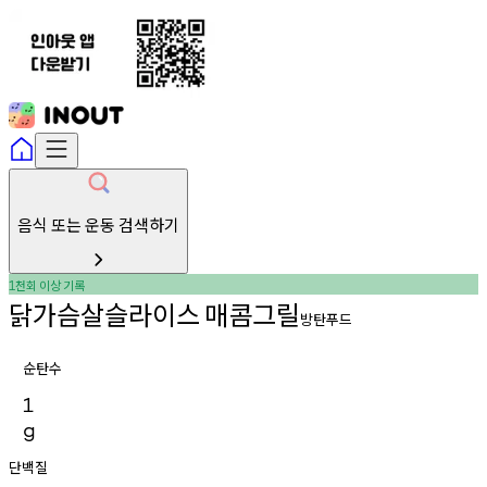
음식 또는 운동 검색하기
천회
이상
기록
1
닭가슴살슬라이스
매콤그릴
방탄푸드
순탄수
1
g
단백질