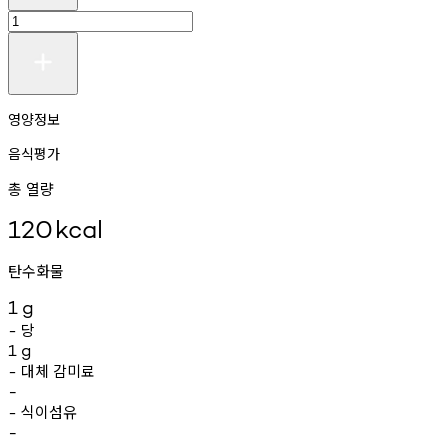
영양정보
음식평가
총 열량
120
kcal
탄수화물
1
g
당
-
1
g
대체
감미료
-
-
식이섬유
-
-