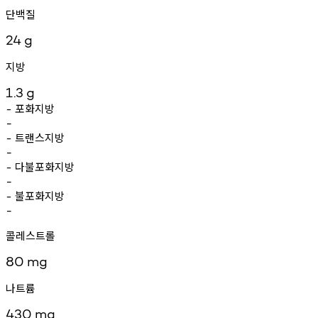
단백질
24
g
지방
1.3
g
포화지방
-
-
트랜스지방
-
-
다불포화지방
-
-
불포화지방
-
-
콜레스트롤
80
mg
나트륨
430
mg