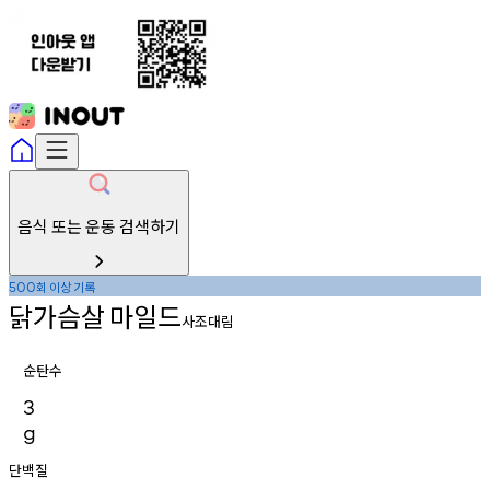
음식 또는 운동 검색하기
회
이상
기록
500
닭가슴살
마일드
사조대림
순탄수
3
g
단백질