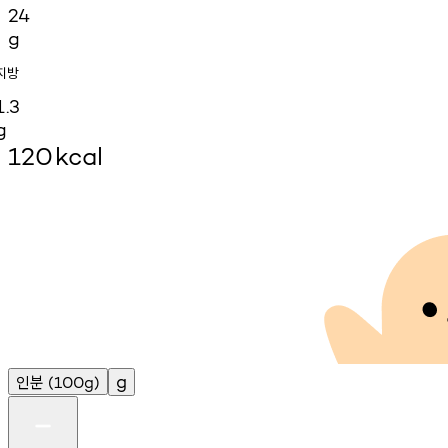
24
g
지방
1.3
g
120
kcal
인분
g
(100g)