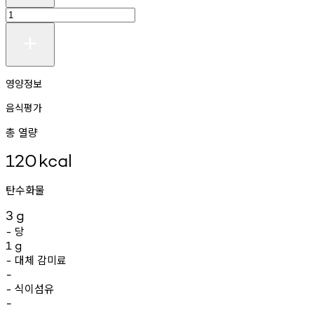
영양정보
음식평가
총 열량
120
kcal
탄수화물
3
g
당
-
1
g
대체
감미료
-
-
식이섬유
-
-