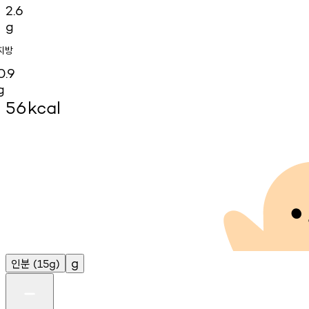
2.6
g
지방
0.9
g
56
kcal
인분
g
(15g)