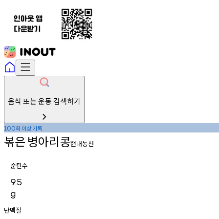
음식 또는 운동 검색하기
회
이상
기록
100
볶은
병아리콩
현대농산
순탄수
9.5
g
단백질