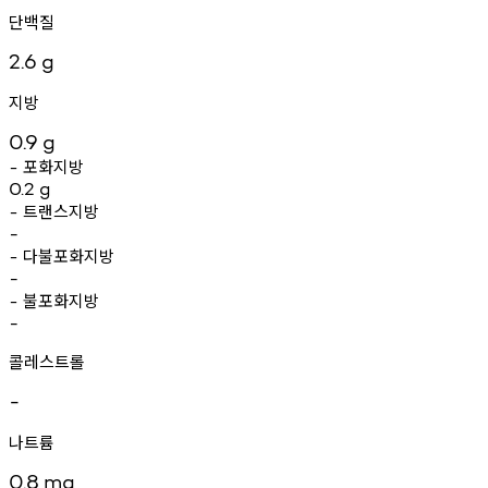
단백질
2.6
g
지방
0.9
g
포화지방
-
0.2
g
트랜스지방
-
-
다불포화지방
-
-
불포화지방
-
-
콜레스트롤
-
나트륨
0.8
mg