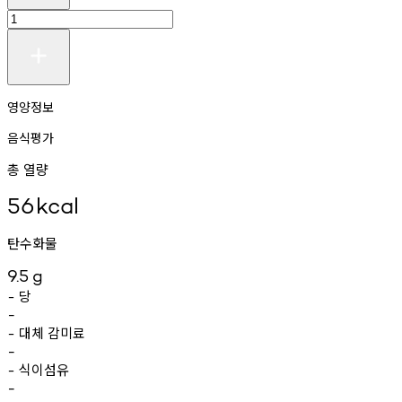
영양정보
음식평가
총 열량
56
kcal
탄수화물
9.5
g
당
-
-
대체
감미료
-
-
식이섬유
-
-