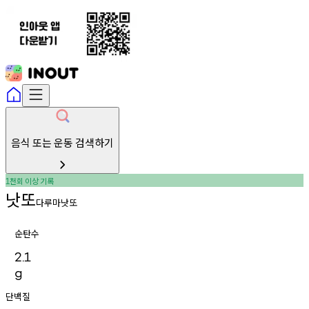
음식 또는 운동 검색하기
천회
이상
기록
1
낫또
다루마낫또
순탄수
2.1
g
단백질