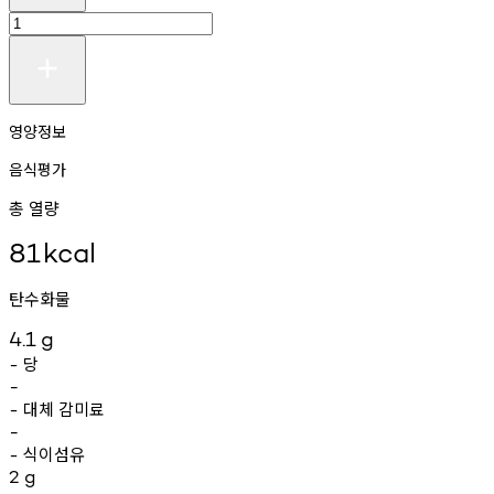
영양정보
음식평가
총 열량
81
kcal
탄수화물
4.1
g
당
-
-
대체
감미료
-
-
식이섬유
-
2
g