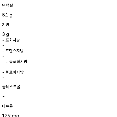
단백질
5.1
g
지방
3
g
포화지방
-
-
트랜스지방
-
-
다불포화지방
-
-
불포화지방
-
-
콜레스트롤
-
나트륨
129
mg