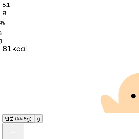
5.1
g
지방
3
g
81
kcal
인분
g
(44.8g)